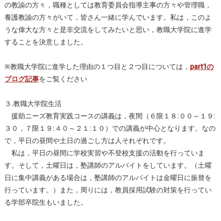
の教諭の方々，職種としては教育委員会指導主事の方々や管理職，
養護教諭の方々がいて，皆さん一緒に学んでいます。私は，このよ
うな偉大な方々と是非交流をしてみたいと思い，教職大学院に進学
することを決意しました。
※教職大学院に進学した理由の１つ目と２つ目については，
part1の
ブログ記事
をご覧ください
３.教職大学院生活
援助ニーズ教育実践コースの講義は，夜間（６限１８:００～１９:
３０，７限１９:４０～２１:１０）での講義が中心となります。なの
で，平日の昼間や土日の過ごし方は人それぞれです。
私は，平日の昼間に学校実習や不登校支援の活動を行っていま
す。そして，土曜日は，塾講師のアルバイトをしています。（土曜
日に集中講義がある場合は，塾講師のアルバイトは金曜日に振替を
行っています。）また，周りには，教員採用試験の対策を行ってい
る学部卒院生もいました。