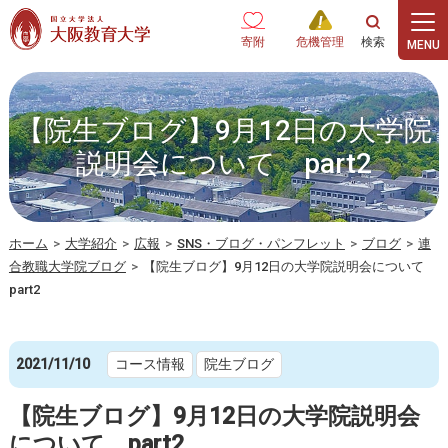
本文へ
寄附
危機管理
【院生ブログ】9月12日の大学院
説明会について part2
ホーム
>
大学紹介
>
広報
>
SNS・ブログ・パンフレット
>
ブログ
>
連
合教職大学院ブログ
>
【院生ブログ】9月12日の大学院説明会について
part2
2021/11/10
コース情報
院生ブログ
【院生ブログ】9月12日の大学院説明会
について part2