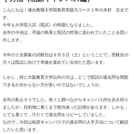
こんにちは！連合教職大学院教育実践力コース１年の木村 圭太で
す。
今年も大学院入試（院試）の時期になりました。
去年の今頃は，卒論の執筆と院試の対策に追われていたことを思い
出します。
今年の１次募集の試験日は９月３日（土）ということで，受験生の
方々は院試に向けて準備を進めている頃だと思います。
しかし，特に大阪教育大学以外の方は，どこで院試の過去問を閲覧
できるか分からない方が多いのではないでしょうか。
去年の私もそうでした。色々と調べながらキャンパス内を歩き回り
ましたが，目的地に着くまで相当迷った記憶があります。しかも，
とても暑くて，汗だくで過去問をコピーしていました。
なので，今回は柏原キャンパスでの過去問の入手方法について解説
したいと思います。