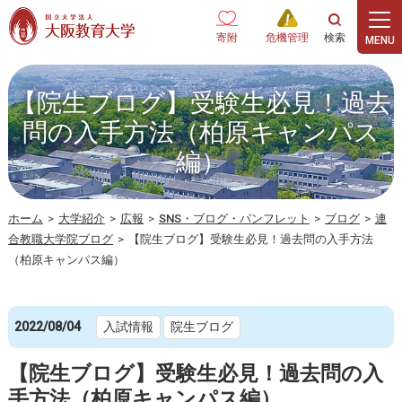
本文へ
寄附
危機管理
【院生ブログ】受験生必見！過去
問の入手方法（柏原キャンパス
編）
ホーム
>
大学紹介
>
広報
>
SNS・ブログ・パンフレット
>
ブログ
>
連
合教職大学院ブログ
>
【院生ブログ】受験生必見！過去問の入手方法
（柏原キャンパス編）
2022/08/04
入試情報
院生ブログ
【院生ブログ】受験生必見！過去問の入
手方法（柏原キャンパス編）