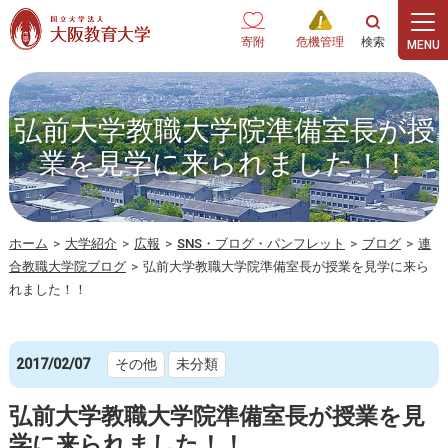
本文へ
寄附
危機管理
弘前大学教職大学院準備室長が授
業を見学に来られました！！
ホーム
>
大学紹介
>
広報
>
SNS・ブログ・パンフレット
>
ブログ
>
連
合教職大学院ブログ
>
弘前大学教職大学院準備室長が授業を見学に来ら
れました！！
2017/02/07
その他
未分類
弘前大学教職大学院準備室長が授業を見
学に来られました！！